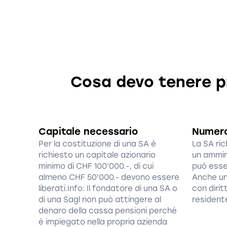
Cosa devo tenere p
Capitale necessario
Numero
Per la costituzione di una SA è
La SA ri
richiesto un capitale azionario
un ammin
minimo di CHF 100'000.-, di cui
può esse
almeno CHF 50'000.- devono essere
Anche un
liberati.Info: Il fondatore di una SA o
con dirit
di una Sagl non può attingere al
residente
denaro della cassa pensioni perché
è impiegato nella propria azienda