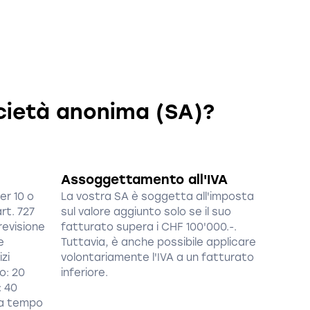
cietà anonima (SA)?
Assoggettamento all'IVA
er 10 o
La vostra SA è soggetta all'imposta
art. 727
sul valore aggiunto solo se il suo
revisione
fatturato supera i CHF 100'000.-.
e
Tuttavia, è anche possibile applicare
zi
volontariamente l'IVA a un fatturato
io: 20
inferiore.
: 40
i a tempo